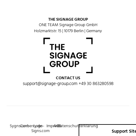
THE SIGNAGE GROUP
ONE TEAM Signage Group GmbH
Holzmarktstr. 15 | 10179 Berlin | Germany
CONTACT US
support@signage-group.com
+49 30 863280598
Sygns.com
Canberry.de
Logo-
Imprint
AGB
Datenschutzerklärung
Signs.com
Support Sit